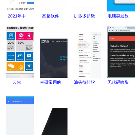
2021年中
高格软件
拼多多超级
电脑突发故
国SaaS行
智能制造产
套餐 掌柜
障不用怕
业细分产品
品与服务的
系列服务的
联想远程软
竞争格局分
领先者
全面解析
件服务与手
析新锐产品
机软件助力
聚焦数据安
快速排除问
全与大数据
题
软件服务
云惠
科研常用的
汕头益佳软
无代码暗影
ITSM2.0 企
网站与手机
件 以卓越
勒索软件即
业智能IT运
软件推荐
产品服务天
服务如何颠
营的全面解
下电商，手
覆网络犯罪
决方案
机应用助力
门槛
商家腾飞